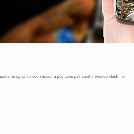
ůžete ho upravit, nebo smazat a postupně pak začít s tvorbou vlastního